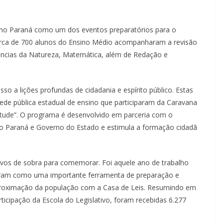
no Paraná como um dos eventos preparatórios para o
erca de 700 alunos do Ensino Médio acompanharam a revisão
ências da Natureza, Matemática, além de Redação e
o a lições profundas de cidadania e espírito público. Estas
rede pública estadual de ensino que participaram da Caravana
titude”. O programa é desenvolvido em parceria com o
a do Paraná e Governo do Estado e estimula a formação cidadã
ivos de sobra para comemorar. Foi aquele ano de trabalho
daram como uma importante ferramenta de preparação e
aproximação da população com a Casa de Leis. Resumindo em
icipação da Escola do Legislativo, foram recebidas 6.277