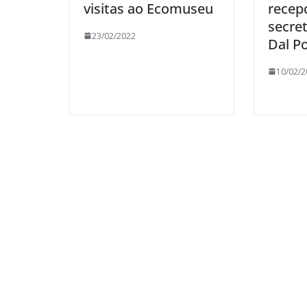
visitas ao Ecomuseu
recep
secre
23/02/2022
Dal P
10/02/2