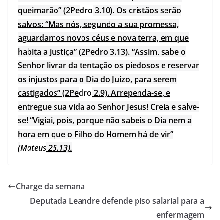
queimarão” (2Pe
dro
3.10). Os cristãos serão
salvos: “Mas nós, segundo a sua promessa,
aguardamos novos céus e nova terra, em que
habita a justiça” (2Pedro 3.13). “Assim, sabe o
Senhor livrar da tentação os piedosos e reservar
os injustos para o Dia do Juízo, para serem
castigados” (2Pe
dro
2.9). Arrependa-se, e
entregue sua vida ao Senhor Jesus! Creia e salve-
se! “Vigiai, pois, porque não sabeis o Dia nem a
hora em que o Filho do Homem há de vir”
(
Mateus
25.13).
Charge da semana
Deputada Leandre defende piso salarial para a
enfermagem