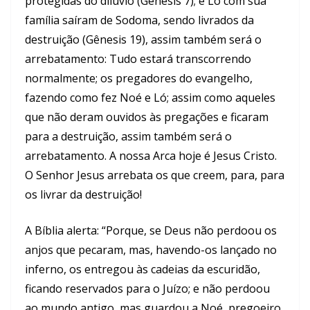
protegidas do dilúvio (Gênesis 7); e Ló com sua
família saíram de Sodoma, sendo livrados da
destruição (Gênesis 19), assim também será o
arrebatamento: Tudo estará transcorrendo
normalmente; os pregadores do evangelho,
fazendo como fez Noé e Ló; assim como aqueles
que não deram ouvidos às pregações e ficaram
para a destruição, assim também será o
arrebatamento. A nossa Arca hoje é Jesus Cristo.
O Senhor Jesus arrebata os que creem, para, para
os livrar da destruição!
A Bíblia alerta: “Porque, se Deus não perdoou os
anjos que pecaram, mas, havendo-os lançado no
inferno, os entregou às cadeias da escuridão,
ficando reservados para o Juízo; e não perdoou
ao mundo antigo, mas guardou a Noé, pregoeiro