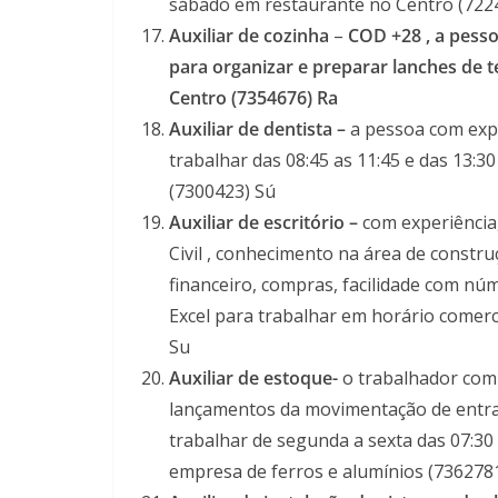
sábado em restaurante no Centro (7224
Auxiliar de cozinha
–
COD +28 , a pess
para organizar e preparar lanches de t
Centro (7354676) Ra
Auxiliar de dentista –
a pessoa com expe
trabalhar das 08:45 as 11:45 e das 13:3
(7300423) Sú
Auxiliar de escritório –
com experiênci
Civil , conhecimento na área de constru
financeiro, compras, facilidade com núm
Excel para trabalhar em horário comer
Su
Auxiliar de estoque-
o trabalhador com 
lançamentos da movimentação de entrad
trabalhar de segunda a sexta das 07:30
empresa de ferros e alumínios (7362781