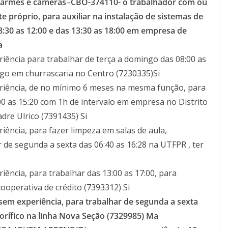
alarmes e câmeras
–
CBO-374110-
o trabalhador com ou
e próprio, para auxiliar na instalação de sistemas de
8:30 as 12:00 e das 13:30 as 18:00 em empresa de
a
iência para trabalhar de terça a domingo das 08:00 as
go em churrascaria no Centro (7230335)Si
iência, de no mínimo 6 meses na mesma função, para
0 as 15:20 com 1h de intervalo em empresa no Distrito
adre Ulrico (7391435) Si
ência, para fazer limpeza em salas de aula,
r de segunda a sexta das 06:40 as 16:28 na UTFPR , ter
ência, para trabalhar das 13:00 as 17:00, para
ooperativa de crédito (7393312) Si
sem experiência, para trabalhar de segunda a sexta
orífico na linha Nova Seção (7329985) Ma