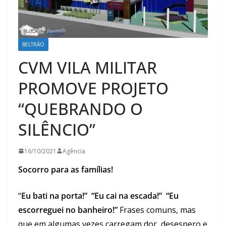
BELTRÃO
CVM VILA MILITAR
PROMOVE PROJETO
“QUEBRANDO O
SILÊNCIO”
16/10/2021
Agência
Socorro para as famílias!
“
Eu bati na porta!” “Eu cai na escada!” “Eu
escorreguei no banheiro!”
Frases comuns, mas
que em algumas vezes carregam dor, desespero e