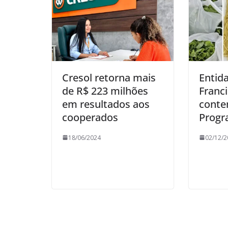
Cresol retorna mais
Entid
de R$ 223 milhões
Franci
em resultados aos
conte
cooperados
Progr
18/06/2024
02/12/2