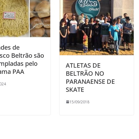
ades de
sco Beltrão são
mpladas pelo
ATLETAS DE
ama PAA
BELTRÃO NO
PARANAENSE DE
024
SKATE
15/09/2018