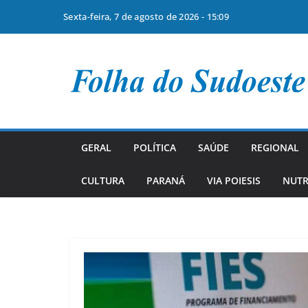
Sexta-feira, 7 de agosto de 2026 - 15:09
Pular
para
o
conteúdo
GERAL
POLÍTICA
SAÚDE
REGIONAL
CULTURA
PARANÁ
VIA POIESIS
NUTR