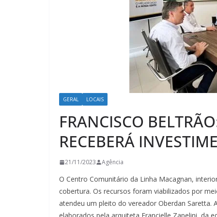
GERAL
LOCAIS
FRANCISCO BELTRÃO
RECEBERÁ INVESTIM
21/11/2023
Agência
O Centro Comunitário da Linha Macagnan, interior 
cobertura. Os recursos foram viabilizados por m
atendeu um pleito do vereador Oberdan Saretta. A 
elaborados pela arquiteta Francielle Zapelini, da 