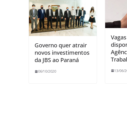
Vagas
dispon
Governo quer atrair
Agênc
novos investimentos
Traba
da JBS ao Paraná
13/06/2
06/10/2020