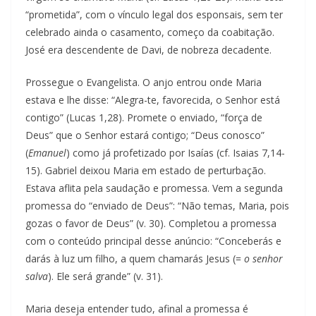
“prometida”, com o vínculo legal dos esponsais, sem ter
celebrado ainda o casamento, começo da coabitação.
José era descendente de Davi, de nobreza decadente.
Prossegue o Evangelista. O anjo entrou onde Maria
estava e lhe disse: “Alegra-te, favorecida, o Senhor está
contigo” (Lucas 1,28). Promete o enviado, “força de
Deus” que o Senhor estará contigo; “Deus conosco”
(
Emanuel
) como já profetizado por Isaías (cf. Isaias 7,14-
15). Gabriel deixou Maria em estado de perturbação.
Estava aflita pela saudação e promessa. Vem a segunda
promessa do “enviado de Deus”: “Não temas, Maria, pois
gozas o favor de Deus” (v. 30). Completou a promessa
com o conteúdo principal desse anúncio: “Conceberás e
darás à luz um filho, a quem chamarás Jesus (=
o senhor
salva
). Ele será grande” (v. 31).
Maria deseja entender tudo, afinal a promessa é