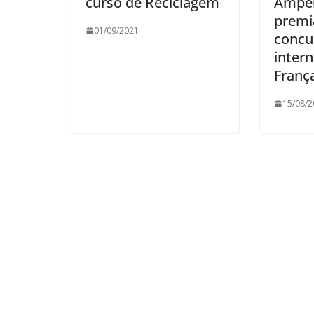
curso de Reciclagem
Ampe
premi
01/09/2021
concu
intern
Franç
15/08/2