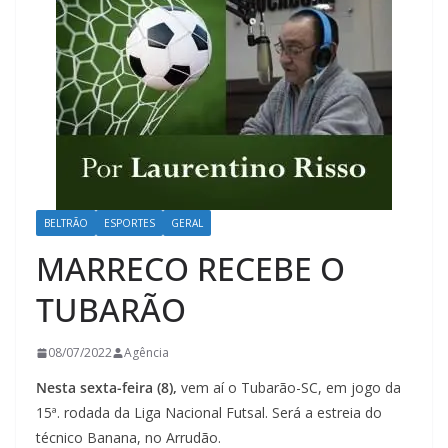
BELTRÃO
ESPORTES
GERAL
MARRECO RECEBE O
TUBARÃO
08/07/2022
Agência
Nesta sexta-feira (8),
vem aí o Tubarão-SC, em jogo da
15ª. rodada da Liga Nacional Futsal. Será a estreia do
técnico Banana, no Arrudão.