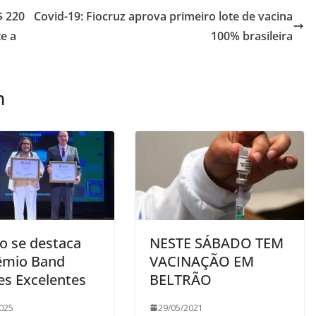
$ 220
Covid-19: Fiocruz aprova primeiro lote de vacina
e a
100% brasileira
m
ão se destaca
NESTE SÁBADO TEM
êmio Band
VACINAÇÃO EM
es Excelentes
BELTRÃO
025
29/05/2021