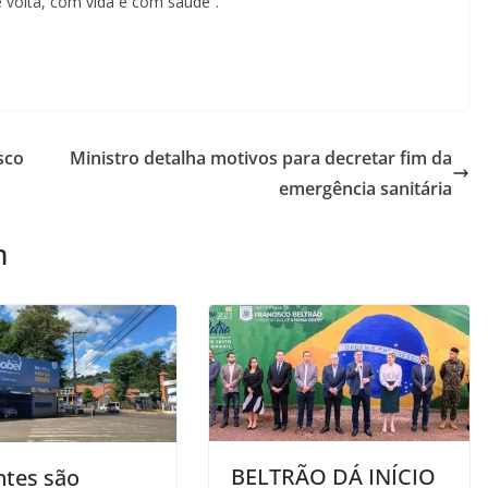
 volta, com vida e com saúde”.
sco
Ministro detalha motivos para decretar fim da
emergência sanitária
m
BELTRÃO DÁ INÍCIO
ntes são