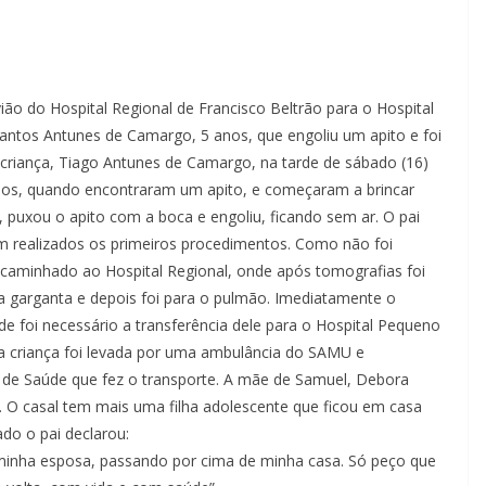
vião do Hospital Regional de Francisco Beltrão para o Hospital
antos Antunes de Camargo, 5 anos, que engoliu um apito e foi
criança, Tiago Antunes de Camargo, na tarde de sábado (16)
nhos, quando encontraram um apito, e começaram a brincar
uxou o apito com a boca e engoliu, ficando sem ar. O pai
m realizados os primeiros procedimentos. Como não foi
encaminhado ao Hospital Regional, onde após tomografias foi
 garganta e depois foi para o pulmão. Imediatamente o
 foi necessário a transferência dele para o Hospital Pequeno
o a criança foi levada por uma ambulância do SAMU e
 de Saúde que fez o transporte. A mãe de Samuel, Debora
 O casal tem mais uma filha adolescente que ficou em casa
do o pai declarou:
 e minha esposa, passando por cima de minha casa. Só peço que