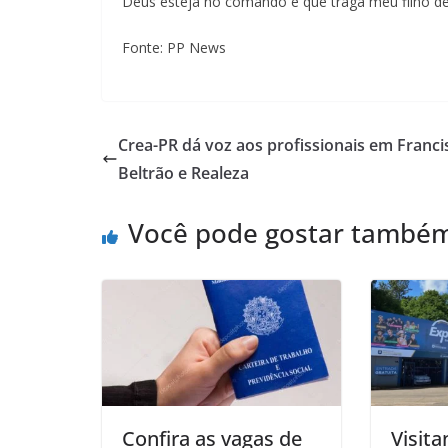
Deus esteja no comando e que traga meu filho de
Fonte: PP News
Crea-PR dá voz aos profissionais em Franci
Beltrão e Realeza
Você pode gostar també
Confira as vagas de
Visita