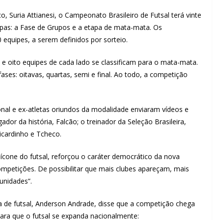
 Suria Attianesi, o Campeonato Brasileiro de Futsal terá vinte
apas: a Fase de Grupos e a etapa de mata-mata. Os
 equipes, a serem definidos por sorteio.
 e oito equipes de cada lado se classificam para o mata-mata.
fases: oitavas, quartas, semi e final. Ao todo, a competição
onal e ex-atletas oriundos da modalidade enviaram vídeos e
or da história, Falcão; o treinador da Seleção Brasileira,
icardinho e Tcheco.
ícone do futsal, reforçou o caráter democrático da nova
ompetições. De possibilitar que mais clubes apareçam, mais
unidades”.
a de futsal, Anderson Andrade, disse que a competição chega
 para que o futsal se expanda nacionalmente: