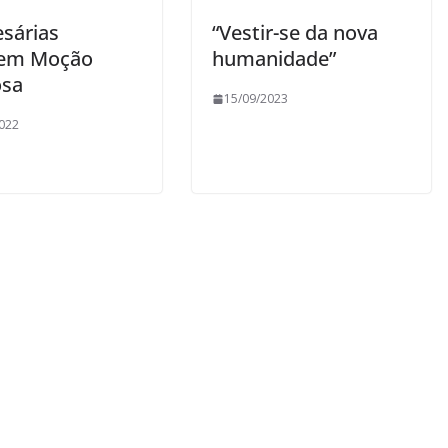
sárias
“Vestir-se da nova
bem Moção
humanidade”
osa
15/09/2023
022