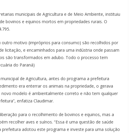
retarias municipais de Agricultura e de Meio Ambiente, instituiu
e bovinos e equinos mortos em propriedades rurais. O
4.795.
tro motivo (impróprios para consumo) são recolhidos por
 de licitação, e encaminhados para uma indústria onde passam
pois são transformados em adubo. Todo o processo tem
cuária do Paraná)
nicipal de Agricultura, antes do programa a prefeitura
edimento era enterrar os animais na propriedade, o gerava
e novo modelo é ambientalmente correto e não tem qualquer
eitura”, enfatiza Claudimar.
eração para o recolhimento de bovinos e equinos, mas a
mbém recolher aves e suínos. “Essa é uma questão de saúde
 a prefeitura adotou este programa e investe para uma solução