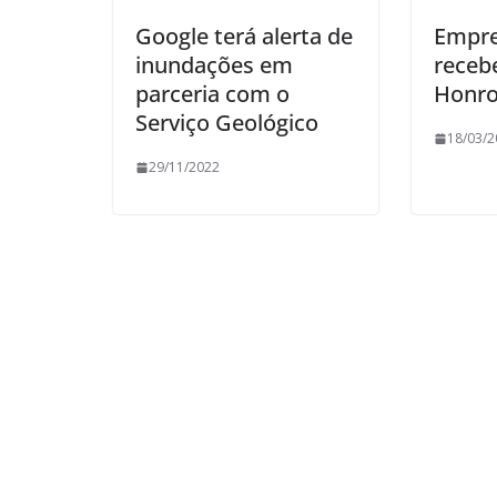
Google terá alerta de
Empre
inundações em
rece
parceria com o
Honr
Serviço Geológico
18/03/2
29/11/2022