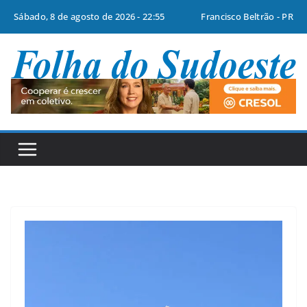
Sábado, 8 de agosto de 2026 - 22:55
Francisco Beltrão - PR
Pular
para
o
conteúdo