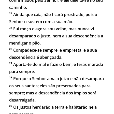
confirmados pelo Senhor, e ele deleita-se no seu
caminho.
²⁴ Ainda que caia, não ficará prostrado, pois o
Senhor o sustém com a sua mão.
²⁵ Fui moço e agora sou velho; mas nunca vi
desamparado o justo, nem a sua descendência a
mendigar o pão.
²⁶ Compadece-se sempre, e empresta, e a sua
descendência é abençoada.
²⁷ Aparta-te do mal e faze o bem; e terás morada
para sempre.
²⁸ Porque o Senhor ama o juízo e não desampara
os seus santos; eles são preservados para
sempre; mas a descendência dos ímpios será
desarraigada.
²⁹ Os justos herdarão a terra e habitarão nela