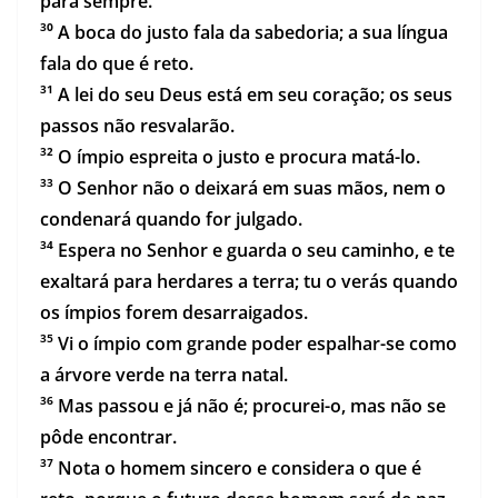
para sempre.
³⁰ A boca do justo fala da sabedoria; a sua língua
fala do que é reto.
³¹ A lei do seu Deus está em seu coração; os seus
passos não resvalarão.
³² O ímpio espreita o justo e procura matá-lo.
³³ O Senhor não o deixará em suas mãos, nem o
condenará quando for julgado.
³⁴ Espera no Senhor e guarda o seu caminho, e te
exaltará para herdares a terra; tu o verás quando
os ímpios forem desarraigados.
³⁵ Vi o ímpio com grande poder espalhar-se como
a árvore verde na terra natal.
³⁶ Mas passou e já não é; procurei-o, mas não se
pôde encontrar.
³⁷ Nota o homem sincero e considera o que é