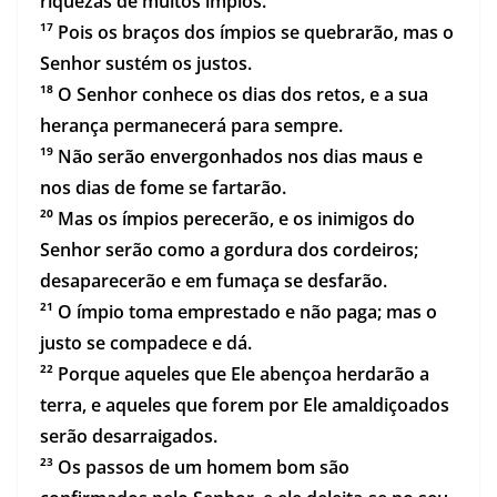
riquezas de muitos ímpios.
¹⁷ Pois os braços dos ímpios se quebrarão, mas o
Senhor sustém os justos.
¹⁸ O Senhor conhece os dias dos retos, e a sua
herança permanecerá para sempre.
¹⁹ Não serão envergonhados nos dias maus e
nos dias de fome se fartarão.
²⁰ Mas os ímpios perecerão, e os inimigos do
Senhor serão como a gordura dos cordeiros;
desaparecerão e em fumaça se desfarão.
²¹ O ímpio toma emprestado e não paga; mas o
justo se compadece e dá.
²² Porque aqueles que Ele abençoa herdarão a
terra, e aqueles que forem por Ele amaldiçoados
serão desarraigados.
²³ Os passos de um homem bom são