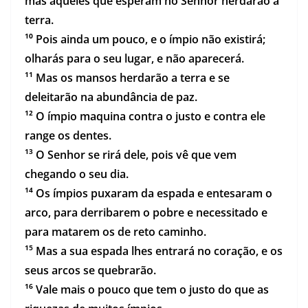
mas aqueles que esperam no Senhor herdarão a
terra.
¹⁰ Pois ainda um pouco, e o ímpio não existirá;
olharás para o seu lugar, e não aparecerá.
¹¹ Mas os mansos herdarão a terra e se
deleitarão na abundância de paz.
¹² O ímpio maquina contra o justo e contra ele
range os dentes.
¹³ O Senhor se rirá dele, pois vê que vem
chegando o seu dia.
¹⁴ Os ímpios puxaram da espada e entesaram o
arco, para derribarem o pobre e necessitado e
para matarem os de reto caminho.
¹⁵ Mas a sua espada lhes entrará no coração, e os
seus arcos se quebrarão.
¹⁶ Vale mais o pouco que tem o justo do que as