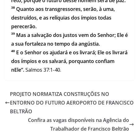
reto, porque o futuro desse homem será de paz.
³⁸ Quanto aos transgressores, serão, à uma,
destruídos, e as relíquias dos ímpios todas
perecerão.
³⁹ Mas a salvação dos justos vem do Senhor; Ele é
a sua fortaleza no tempo da angústia.
⁴⁰ E o Senhor os ajudará e os livrará; Ele os livrará
dos ímpios e os salvará, porquanto confiam
nEle”.
Salmos 37:1-40.
PROJETO NORMATIZA CONSTRUÇÕES NO
ENTORNO DO FUTURO AEROPORTO DE FRANCISCO
BELTRÃO
Confira as vagas disponíveis na Agência do
Trabalhador de Francisco Beltrão