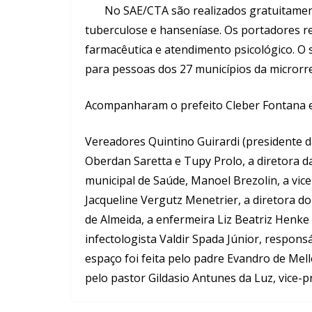
No SAE/CTA são realizados gratuitamente te
tuberculose e hanseníase. Os portadores r
farmacêutica e atendimento psicológico. O 
para pessoas dos 27 municípios da microrr
Acompanharam o prefeito Cleber Fontana e 
Vereadores Quintino Guirardi (presidente da
Oberdan Saretta e Tupy Prolo, a diretora da
municipal de Saúde, Manoel Brezolin, a vic
Jacqueline Vergutz Menetrier, a diretora 
de Almeida, a enfermeira Liz Beatriz Henk
infectologista Valdir Spada Júnior, respon
espaço foi feita pelo padre Evandro de Mel
pelo pastor Gildasio Antunes da Luz, vice-