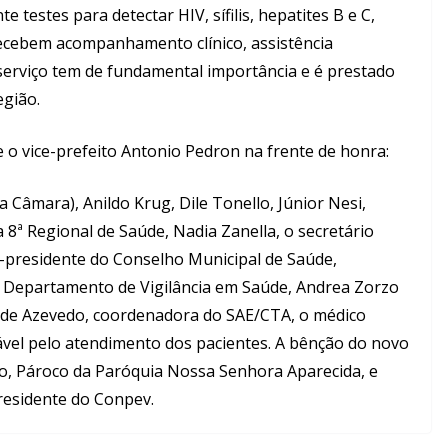
stes para detectar HIV, sífilis, hepatites B e C,
ecebem acompanhamento clínico, assistência
serviço tem de fundamental importância e é prestado
egião.
o vice-prefeito Antonio Pedron na frente de honra:
 Câmara), Anildo Krug, Dile Tonello, Júnior Nesi,
 8ª Regional de Saúde, Nadia Zanella, o secretário
e-presidente do Conselho Municipal de Saúde,
do Departamento de Vigilância em Saúde, Andrea Zorzo
e de Azevedo, coordenadora do SAE/CTA, o médico
sável pelo atendimento dos pacientes. A bênção do novo
lo, Pároco da Paróquia Nossa Senhora Aparecida, e
presidente do Conpev.