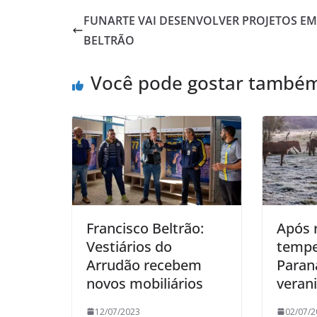
FUNARTE VAI DESENVOLVER PROJETOS EM
BELTRÃO
Você pode gostar també
Francisco Beltrão:
Após r
Vestiários do
tempe
Arrudão recebem
Paraná
novos mobiliários
veran
12/07/2023
02/07/2