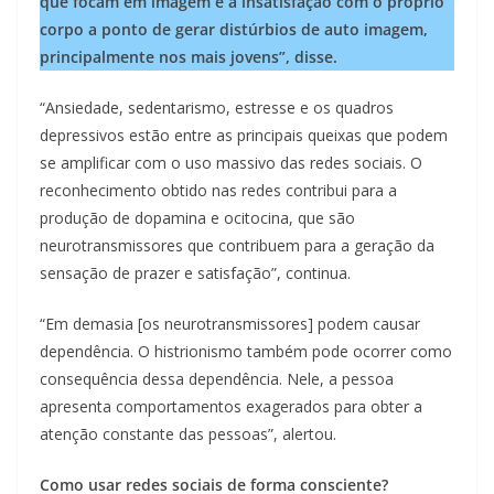
que focam em imagem é a
insatisfação com o próprio
corpo a ponto de gerar distúrbios de auto imagem,
principalmente nos mais jovens”, disse.
“Ansiedade, sedentarismo, estresse e os quadros
depressivos estão entre as principais queixas que podem
se amplificar com o uso massivo das redes sociais. O
reconhecimento obtido nas redes contribui para a
produção de dopamina e ocitocina, que são
neurotransmissores que contribuem para a geração da
sensação de prazer e satisfação”, continua.
“Em demasia [os neurotransmissores] podem causar
dependência. O histrionismo também pode ocorrer como
consequência dessa dependência. Nele, a pessoa
apresenta comportamentos exagerados para obter a
atenção constante das pessoas”, alertou.
Como usar redes sociais de forma consciente?