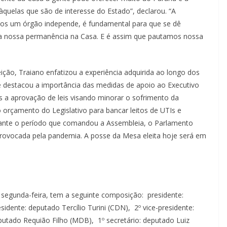
àquelas que são de interesse do Estado”, declarou. “A
mos um órgão independe, é fundamental para que se dê
 da nossa permanência na Casa. E é assim que pautamos nossa
eição, Traiano enfatizou a experiência adquirida ao longo dos
e destacou a importância das medidas de apoio ao Executivo
 a aprovação de leis visando minorar o sofrimento da
orçamento do Legislativo para bancar leitos de UTIs e
ante o período que comandou a Assembleia, o Parlamento
 provocada pela pandemia. A posse da Mesa eleita hoje será em
 segunda-feira, tem a seguinte composição: presidente:
idente: deputado Tercílio Turini (CDN), 2º vice-presidente:
putado Requião Filho (MDB), 1º secretário: deputado Luiz