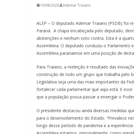
10/08/2020
Ademar Traiano
ALEP – O deputado Ademar Traiano (PSDB) foi reel
Paraná. A chapa encabeçada pelo deputado, denom
abstenções e nenhum voto contra. Esta é a quart
Assembleia. O deputado conduziu o Parlamento 
Assembleia paranaense em uma posição de destaq
Para Traiano, a reeleição é resultado das inovaçõe
construção de todo um grupo que trabalha pelo
Legislativa seja uma das mais importantes da Fe
fortalecer cada parlamentar que aqui está. E ess
que a população possa passar a enxergar o Poder 
O presidente destacou ainda diversas medidas que
para o desenvolvimento do Estado. “Prevalece 
longo desse período de pandemia e a experiência
Assembleia estamos, principalmente, como presid