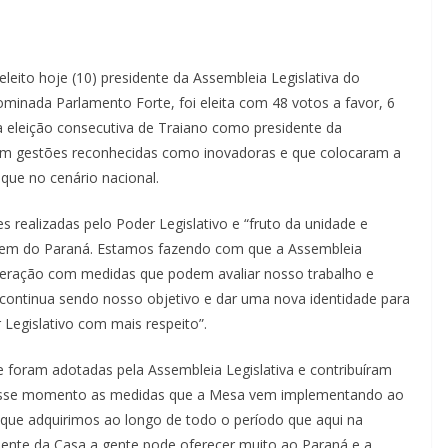
eito hoje (10) presidente da Assembleia Legislativa do
inada Parlamento Forte, foi eleita com 48 votos a favor, 6
a eleição consecutiva de Traiano como presidente da
em gestões reconhecidas como inovadoras e que colocaram a
ue no cenário nacional.
s realizadas pelo Poder Legislativo e “fruto da unidade e
 bem do Paraná. Estamos fazendo com que a Assembleia
deração com medidas que podem avaliar nosso trabalho e
e continua sendo nosso objetivo e dar uma nova identidade para
Legislativo com mais respeito”.
 foram adotadas pela Assembleia Legislativa e contribuíram
nesse momento as medidas que a Mesa vem implementando ao
 que adquirimos ao longo de todo o período que aqui na
ente da Casa a gente pode oferecer muito ao Paraná e a