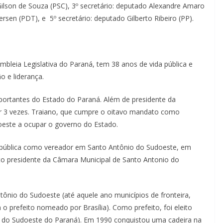
Gilson de Souza (PSC), 3º secretário: deputado Alexandre Amaro
rsen (PDT), e 5º secretário: deputado Gilberto Ribeiro (PP).
mbleia Legislativa do Paraná, tem 38 anos de vida pública e
o e liderança.
ortantes do Estado do Paraná. Além de presidente da
por 3 vezes. Traiano, que cumpre o oitavo mandato como
oeste a ocupar o governo do Estado.
a pública como vereador em Santo Antônio do Sudoeste, em
ito presidente da Câmara Municipal de Santo Antonio do
ntônio do Sudoeste (até aquele ano municípios de fronteira,
o prefeito nomeado por Brasília). Como prefeito, foi eleito
 do Sudoeste do Paraná). Em 1990 conquistou uma cadeira na