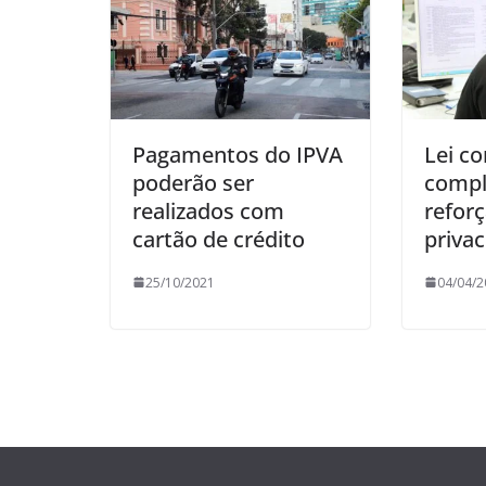
Pagamentos do IPVA
Lei co
poderão ser
compl
realizados com
refor
cartão de crédito
priva
25/10/2021
04/04/2