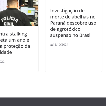
Investigação de
morte de abelhas no
Paraná descobre uso
de agrotóxico
ntra stalking
suspenso no Brasil
eta um ano e
18/10/2024
ça proteção da
cidade
022