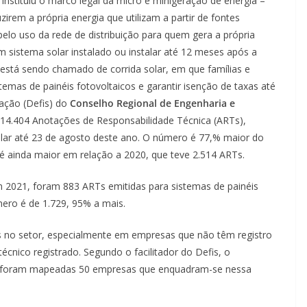
instituiu o marco legal da micro e minigeração de energia –
em a própria energia que utilizam a partir de fontes
 pelo uso da rede de distribuição para quem gera a própria
m sistema solar instalado ou instalar até 12 meses após a
 está sendo chamado de corrida solar, em que famílias e
emas de painéis fotovoltaicos e garantir isenção de taxas até
ação (Defis) do
Conselho Regional de Engenharia e
 14.404 Anotações de Responsabilidade Técnica (ARTs),
olar até 23 de agosto deste ano. O número é 77,% maior do
é ainda maior em relação a 2020, que teve 2.514 ARTs.
 2021, foram 883 ARTs emitidas para sistemas de painéis
mero é de 1.729, 95% a mais.
es no setor, especialmente em empresas que não têm registro
nico registrado. Segundo o facilitador do Defis, o
r, foram mapeadas 50 empresas que enquadram-se nessa