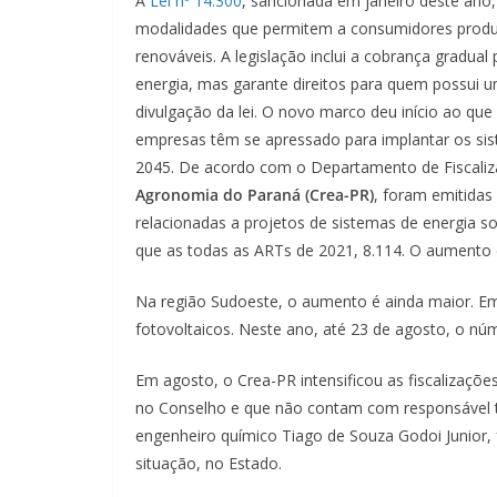
A
Lei nº 14.300
, sancionada em janeiro deste ano, 
modalidades que permitem a consumidores produzir
renováveis. A legislação inclui a cobrança gradual
energia, mas garante direitos para quem possui u
divulgação da lei. O novo marco deu início ao que
empresas têm se apressado para implantar os sist
2045. De acordo com o Departamento de Fiscaliz
Agronomia do Paraná (Crea-PR)
, foram emitidas
relacionadas a projetos de sistemas de energia s
que as todas as ARTs de 2021, 8.114. O aumento 
Na região Sudoeste, o aumento é ainda maior. Em
fotovoltaicos. Neste ano, até 23 de agosto, o nú
Em agosto, o Crea-PR intensificou as fiscalizaçõ
no Conselho e que não contam com responsável téc
engenheiro químico Tiago de Souza Godoi Junio
situação, no Estado.