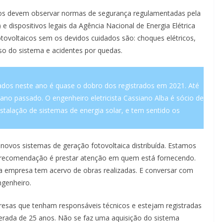
sos devem observar normas de segurança regulamentadas pela
 dispositivos legais da Agência Nacional de Energia Elétrica
 fotovoltaicos sem os devidos cuidados são: choques elétricos,
eso do sistema e acidentes por quedas.
ados neste ano é quase o dobro dos registrados em 2021. Até
ano passado. O engenheiro eletricista Cassiano Alba é sócio de
talação de sistemas de energia solar, e tem sentido os
novos sistemas de geração fotovoltaica distribuída. Estamos
 A recomendação é prestar atenção em quem está fornecendo.
a empresa tem acervo de obras realizadas. E conversar com
ngenheiro.
resas que tenham responsáveis técnicos e estejam registradas
perada de 25 anos. Não se faz uma aquisição do sistema