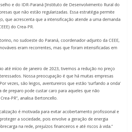
elho e do IDR-Paraná [Instituto de Desenvolvimento Rural do
presas que não estão regularizadas. Essa estratégia permite
iago, que acrescenta que a intensificação atende a uma demanda
CEEE) do Crea-PR.
 Vitorino, no sudoeste do Paraná, coordenador-adjunto da CEEE,
renováveis eram recorrentes, mas que foram intensificadas em
o até início de janeiro de 2023, tivemos a redução no preço
interessados. Nossa preocupação é que há muitas empresas
Por vezes, são leigos, aventureiros que estão ‘surfando a onda’
 de preparo pode custar caro para aqueles que não
rea-PR”, analisa Bertoncello.
calização é motivada para evitar acobertamento profissional e
s proteger a sociedade, pois envolve a geração de energia
brecarga na rede, prejuízos financeiros e até riscos à vida.”