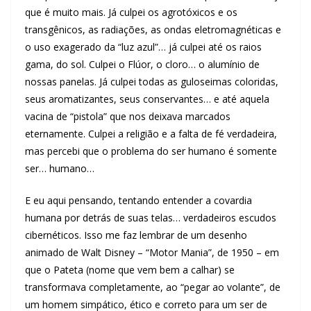
que é muito mais. Já culpei os agrotóxicos e os
transgênicos, as radiações, as ondas eletromagnéticas e
o uso exagerado da “luz azul”… já culpei até os raios
gama, do sol. Culpei o Flúor, o cloro… o alumínio de
nossas panelas. Já culpei todas as guloseimas coloridas,
seus aromatizantes, seus conservantes… e até aquela
vacina de “pistola” que nos deixava marcados
eternamente. Culpei a religião e a falta de fé verdadeira,
mas percebi que o problema do ser humano é somente
ser… humano…
E eu aqui pensando, tentando entender a covardia
humana por detrás de suas telas… verdadeiros escudos
cibernéticos. Isso me faz lembrar de um desenho
animado de Walt Disney – “Motor Mania”, de 1950 – em
que o Pateta (nome que vem bem a calhar) se
transformava completamente, ao “pegar ao volante”, de
um homem simpático, ético e correto para um ser de