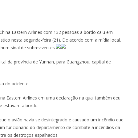
hina Eastern Airlines com 132 pessoas a bordo caiu em
ico nesta segunda-feira (21). De acordo com a mídia local,
hum sinal de sobreviventes.
tal da província de Yunnan, para Guangzhou, capital de
a do acidente.
hina Eastern Airlines em uma declaração na qual também deu
ue estavam a bordo.
 que o avião havia se desintegrado e causado um incêndio que
um funcionário do departamento de combate a incêndios da
entre os destroços espalhados.