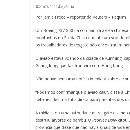
21/03/2022
Agência
Por Jamie Freed – repórter da Reuters – Pequim
Um Boeing 737-800 da companhia aérea chinesa C
montanhas no Sul da China durante um voo domést
os trabalhadores de resgate não encontraram nen
O avião estava voando da cidade de Kunming, capi
Guangdong, que faz fronteira com Hong Kong.
Não houve nenhuma notícia imediata sobre a caus
“Podemos confirmar que o avião caiu”, disse a C
detalhes de uma linha direta para parentes dos q
A mídia citou uma autoridade de resgate dizendo
destruiu árvores de bambu. O
People’s Daily
citou 
província que disse que não havia sinais de vida 