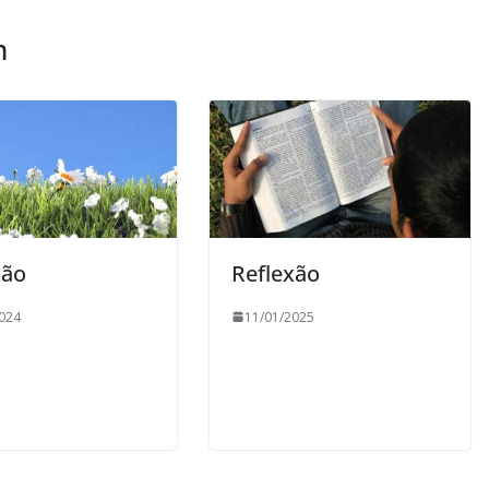
m
xão
Reflexão
024
11/01/2025