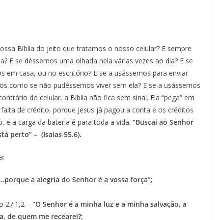
ossa Bíblia do jeito que tratamos o nosso celular? E sempre
a? E se déssemos uma olhada nela várias vezes ao dia? E se
 em casa, ou no escritório? E se a usássemos para enviar
os como se não pudéssemos viver sem ela? E se a usássemos
rário do celular, a Bíblia não fica sem sinal. Ela “pega” em
falta de crédito, porque Jesus já pagou a conta e os créditos
, e a carga da bateria é para toda a vida.
“Buscai ao Senhor
 perto” – (Isaias 55.6).
a:
…porque a alegria do Senhor é a vossa força”;
o 27:1,2 –
“O Senhor é a minha luz e a minha salvação, a
a, de quem me recearei?;