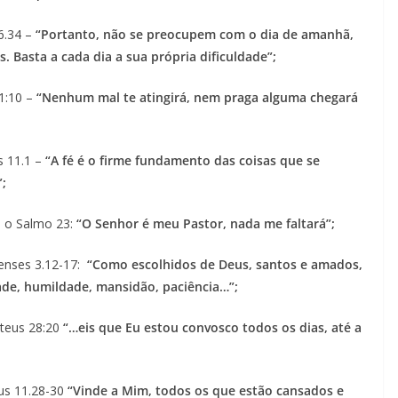
6.34 –
“Portanto, não se preocupem com o dia de amanhã,
 Basta a cada dia a sua própria dificuldade”;
91:10 –
“Nenhum mal te atingirá, nem praga alguma chegará
s 11.1 –
“A fé é o firme fundamento das coisas que se
;
e o Salmo 23:
“O Senhor é meu Pastor, nada me faltará”;
senses 3.12-17:
“Como escolhidos de Deus, santos e amados,
de, humildade, mansidão, paciência…”;
ateus 28:20
“…eis que Eu estou convosco todos os dias, até a
us 11.28-30
“Vinde a Mim, todos os que estão cansados e