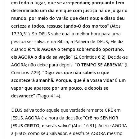
em todo o lugar, que se arrependam; porquanto tem
determinado um dia em que com justiça há de julgar o
mundo, por meio do Varão que destinou; e disso deu
certeza a todos, ressuscitando-O dos mortos”
(Atos
17.30,31). Só DEUS sabe qual a melhor hora para uma
pessoa ser salva, e na Bíblia, a Palavra de DEUS, Ele diz
quando é:
“Eis AGORA o tempo sobremodo oportuno,
eis AGORA o dia da salvação”
(2 Coríntios 6.2). Decida-se
AGORA; não deixe para depois.
“O TEMPO SE ABREVIA”
(I
Coríntios 7.29).
“Digo-vos que não sabeis o que
acontecerá amanhã. Porque, que é a vossa vida? É um
vapor que aparece por um pouco, e depois se
desvanece”
(Tiago 4.14).
DEUS salva todo aquele que verdadeiramente CRÊ em
JESUS. AGORA é a hora da decisão:
“Crê no SENHOR
JESUS CRISTO, e serás salvo”
(Atos 16.31). Aceite AGORA
a JESUS como seu Salvador, e desfrute AGORA mesmo