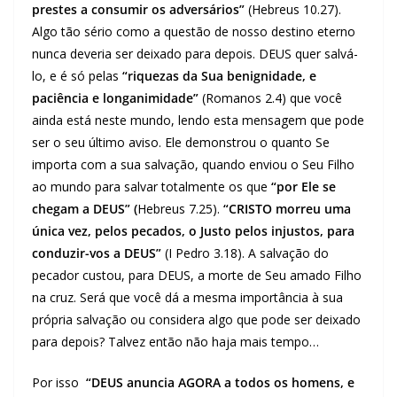
prestes a consumir os adversários”
(Hebreus 10.27).
Algo tão sério como a questão de nosso destino eterno
nunca deveria ser deixado para depois. DEUS quer salvá-
lo, e é só pelas
“riquezas da Sua benignidade, e
paciência e longanimidade”
(Romanos 2.4) que você
ainda está neste mundo, lendo esta mensagem que pode
ser o seu último aviso. Ele demonstrou o quanto Se
importa com a sua salvação, quando enviou o Seu Filho
ao mundo para salvar totalmente os que
“por Ele se
chegam a DEUS” (
Hebreus 7.25).
“CRISTO morreu uma
única vez, pelos pecados, o Justo pelos injustos, para
conduzir-vos a DEUS”
(I Pedro 3.18). A salvação do
pecador custou, para DEUS, a morte de Seu amado Filho
na cruz. Será que você dá a mesma importância à sua
própria salvação ou considera algo que pode ser deixado
para depois? Talvez então não haja mais tempo…
Por isso
“DEUS anuncia AGORA a todos os homens, e