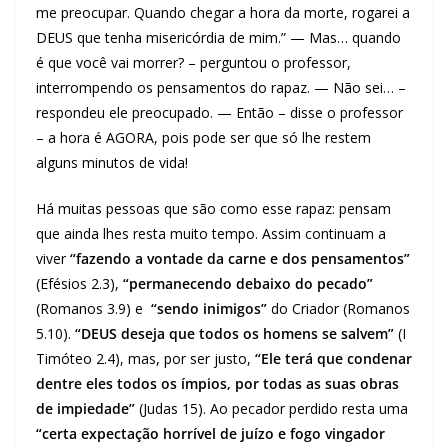
me preocupar. Quando chegar a hora da morte, rogarei a
DEUS que tenha misericórdia de mim.” — Mas… quando
é que você vai morrer? – perguntou o professor,
interrompendo os pensamentos do rapaz. — Não sei… –
respondeu ele preocupado. — Então – disse o professor
– a hora é AGORA, pois pode ser que só lhe restem
alguns minutos de vida!
Há muitas pessoas que são como esse rapaz: pensam
que ainda lhes resta muito tempo. Assim continuam a
viver
“fazendo a vontade da carne e dos pensamentos”
(Efésios 2.3),
“permanecendo debaixo do pecado”
(Romanos 3.9) e
“sendo inimigos”
do Criador (Romanos
5.10).
“DEUS
deseja que todos os homens se salvem”
(I
Timóteo 2.4), mas, por ser justo,
“Ele terá que condenar
dentre eles todos os ímpios, por todas as suas obras
de impiedade”
(Judas 15). Ao pecador perdido resta uma
“certa expectação horrível de juízo e fogo vingador