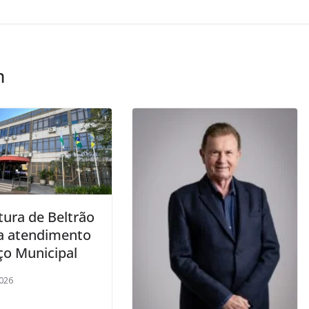
m
tura de Beltrão
a atendimento
ço Municipal
026