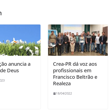
m
ção anuncia a
Crea-PR dá voz aos
 de Deus
profissionais em
Francisco Beltrão e
023
Realeza
18/04/2022