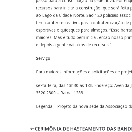
passo para a consolidação da sede nova. Por enq
recursos para iniciar a construção, que será feita
ao Lago da Cidade Norte. São 120 policiais associ
tem caráter recreativo, para confraternização de po
esportivas e quiosques para almoços. “Esse bar
maiores. Mas é tudo bem inicial, então nosso prim
e depois a gente vai atrás de recursos.”
Serviço
Para maiores informações e solicitações de proje
sexta-feira, das 13h30 às 18h. Endereço: Avenida J
3520.2800 – Ramal 1288.
Legenda – Projeto da nova sede da Associação dos
CERIMÔNIA DE HASTEAMENTO DAS BAND