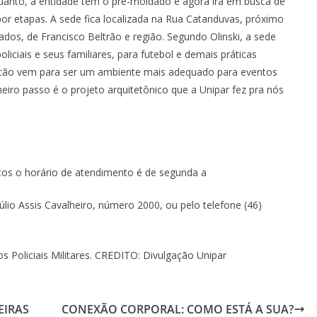
uanto, a entidade tem o pré-moldado e agora irá em busca de
 por etapas. A sede fica localizada na Rua Catanduvas, próximo
ados, de Francisco Beltrão e região. Segundo Olinski, a sede
liciais e seus familiares, para futebol e demais práticas
racão vem para ser um ambiente mais adequado para eventos
eiro passo é o projeto arquitetônico que a Unipar fez pra nós
tos o horário de atendimento é de segunda a
úlio Assis Cavalheiro, número 2000, ou pelo telefone (46)
 Policiais Militares. CREDITO: Divulgação Unipar
EIRAS
CONEXÃO CORPORAL: COMO ESTÁ A SUA?