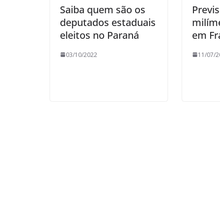
Saiba quem são os
Previs
deputados estaduais
milím
eleitos no Paraná
em Fr
03/10/2022
11/07/2