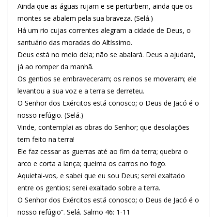
Ainda que as águas rujam e se perturbem, ainda que os
montes se abalem pela sua braveza. (Selá.)
Há um rio cujas correntes alegram a cidade de Deus, o
santuário das moradas do Altíssimo.
Deus está no meio dela; não se abalará. Deus a ajudará,
já ao romper da manhã.
Os gentios se embraveceram; os reinos se moveram; ele
levantou a sua voz e a terra se derreteu.
O Senhor dos Exércitos está conosco; o Deus de Jacó é o
nosso refúgio. (Selá.)
Vinde, contemplai as obras do Senhor; que desolações
tem feito na terra!
Ele faz cessar as guerras até ao fim da terra; quebra o
arco e corta a lança; queima os carros no fogo.
Aquietai-vos, e sabei que eu sou Deus; serei exaltado
entre os gentios; serei exaltado sobre a terra.
O Senhor dos Exércitos está conosco; o Deus de Jacó é o
nosso refúgio”. Selá. Salmo 46: 1-11